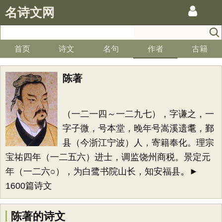
名诗文网
首页
诗文
名句
作者
古籍
陈著
（一二一四～一二九七），字谦之，一
字子微，号本堂，晚年号嵩溪遗耄，鄞
县（今浙江宁波）人，寄籍奉化。理宗
宝祐四年（一二五六）进士，调监饶州商税。景定元
年（一二六○），为白鹭书院山长，知安福县。►
1600篇诗文
陈著的诗文